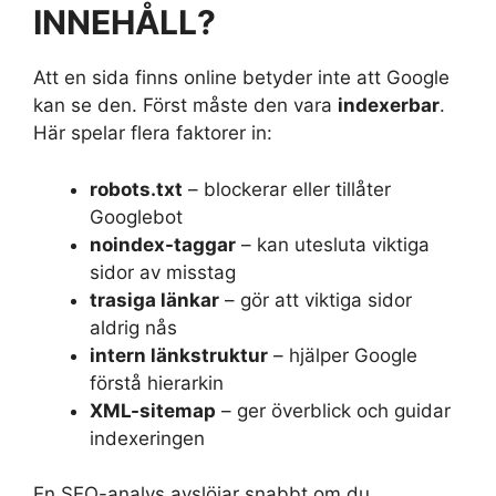
INNEHÅLL?
Att en sida finns online betyder inte att Google
kan se den. Först måste den vara
indexerbar
.
Här spelar flera faktorer in:
robots.txt
– blockerar eller tillåter
Googlebot
noindex-taggar
– kan utesluta viktiga
sidor av misstag
trasiga länkar
– gör att viktiga sidor
aldrig nås
intern länkstruktur
– hjälper Google
förstå hierarkin
XML-sitemap
– ger överblick och guidar
indexeringen
En SEO-analys avslöjar snabbt om du