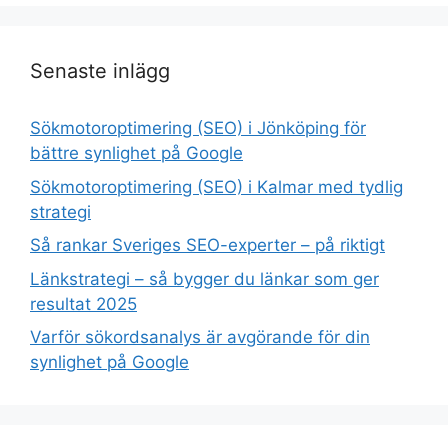
Senaste inlägg
Sökmotoroptimering (SEO) i Jönköping för
bättre synlighet på Google
Sökmotoroptimering (SEO) i Kalmar med tydlig
strategi
Så rankar Sveriges SEO-experter – på riktigt
Länkstrategi – så bygger du länkar som ger
resultat 2025
Varför sökordsanalys är avgörande för din
synlighet på Google